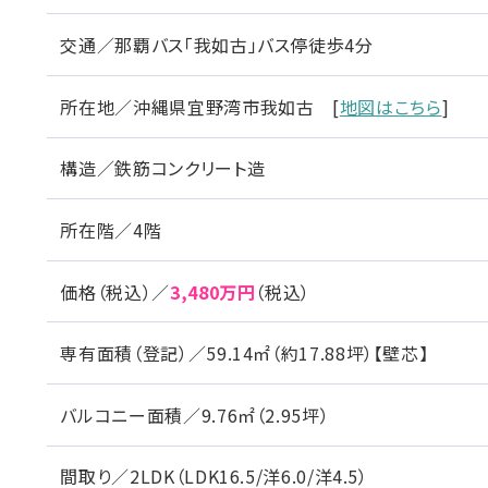
交通／那覇バス「我如古」バス停徒歩4分
所在地／沖縄県宜野湾市我如古 [
地図はこちら
]
構造／鉄筋コンクリート造
所在階／4階
価格（税込）／
3,480万円
（税込）
専有面積（登記）／59.14㎡（約17.88坪）【壁芯】
バルコニー面積／9.76㎡（2.95坪）
間取り／2LDK（LDK16.5/洋6.0/洋4.5）