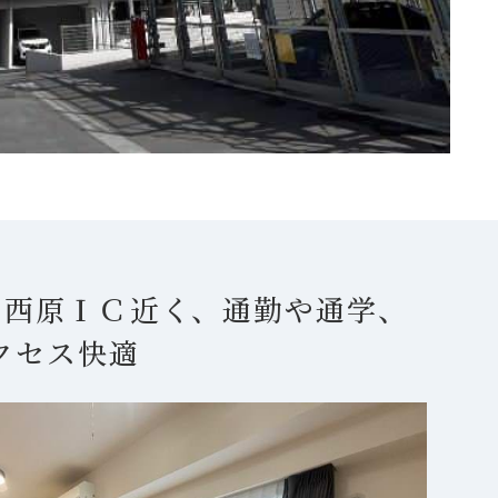
。西原ＩＣ近く、通勤や通学、
クセス快適