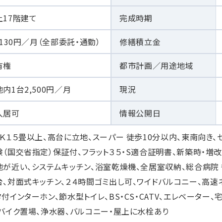
上17階建て
完成時期
,130円／月（全部委託・通勤）
修繕積立金
有権
都市計画／用途地域
内1台2,500円／月
現況
入居可
情報公開日
ＤＫ１５畳以上、高台に立地、スーパー 徒歩10分以内、東南向き、
険（国交省指定）保証付、フラット３５・S適合証明書、新築時・増
地が近い、システムキッチン、浴室乾燥機、全居室収納、総合病院 
台、対面式キッチン、２４時間ゴミ出し可、ワイドバルコニー、高速
タ付インターホン、節水型トイレ、BS・CS・CATV、エレベーター
、バイク置場、浄水器、バルコニー・屋上に水栓あり