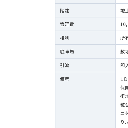
階建
地
管理費
10
権利
所
駐車場
敷地
引渡
即
備考
Ｌ
保
街
粧
ニ
り