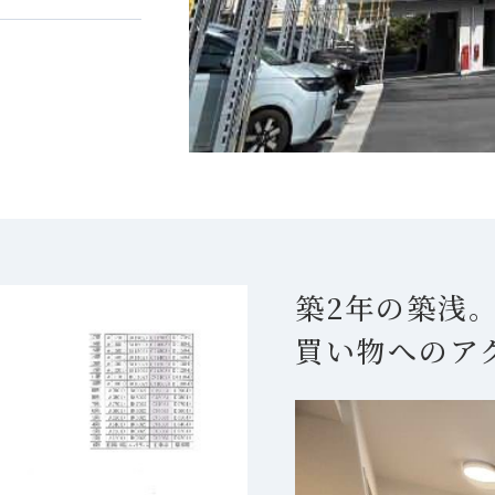
築2年の築浅
買い物へのア